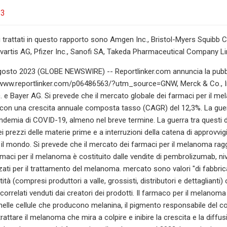
23
tori trattati in questo rapporto sono Amgen Inc., Bristol-Myers Squi
ovartis AG, Pfizer Inc., Sanofi SA, Takeda Pharmaceutical Company Lim
gosto 2023 (GLOBE NEWSWIRE) -- Reportlinker.com annuncia la pubb
/www.reportlinker.com/p06486563/?utm_source=GNW, Merck & Co., Inc
 e Bayer AG. Si prevede che il mercato globale dei farmaci per il mela
3 con una crescita annuale composta tasso (CAGR) del 12,3%. La guerr
andemia di COVID-19, almeno nel breve termine. La guerra tra questi 
i prezzi delle materie prime e a interruzioni della catena di approvv
 il mondo. Si prevede che il mercato dei farmaci per il melanoma raggi
maci per il melanoma è costituito dalle vendite di pembrolizumab, n
zzati per il trattamento del melanoma. mercato sono valori "di fabbrica"
tità (compresi produttori a valle, grossisti, distributori e dettaglianti)
i correlati venduti dai creatori dei prodotti. Il farmaco per il melanoma
nelle cellule che producono melanina, il pigmento responsabile del colo
rattare il melanoma che mira a colpire e inibire la crescita e la diffu