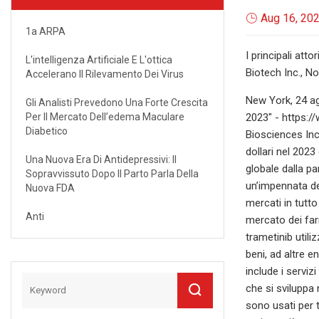
Aug 16, 20
1a ARPA
I principali at
L'intelligenza Artificiale E L'ottica
Biotech Inc., N
Accelerano Il Rilevamento Dei Virus
New York, 24 a
Gli Analisti Prevedono Una Forte Crescita
Per Il Mercato Dell’edema Maculare
2023" - https:/
Diabetico
Biosciences Inc.
dollari nel 202
Una Nuova Era Di Antidepressivi: Il
globale dalla p
Sopravvissuto Dopo Il Parto Parla Della
un’impennata de
Nuova FDA
mercati in tutto
Anti
mercato dei far
trametinib utili
beni, ad altre en
include i serviz
che si sviluppa 
sono usati per t