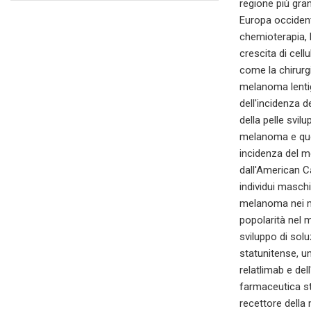
regione più gra
Europa occident
chemioterapia, 
crescita di cell
come la chirurgi
melanoma lentig
dell'incidenza 
della pelle svil
melanoma e ques
incidenza del m
dall'American Ca
individui masch
melanoma nei ma
popolarità nel 
sviluppo di sol
statunitense, u
relatlimab e de
farmaceutica sta
recettore della