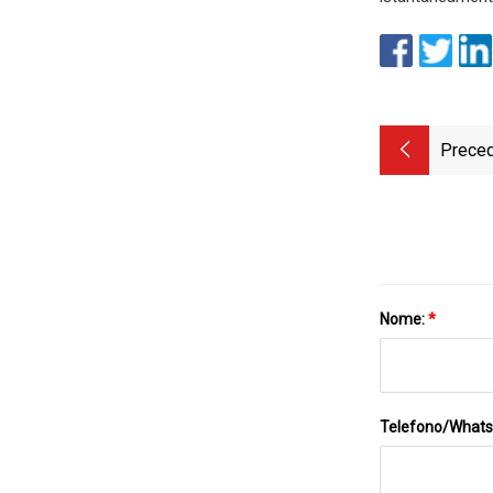
Preced
Nome:
*
Telefono/What