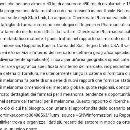
anni che pesano almeno 40 kg di assumere 480 mg di nivolumab e 16
della progressione della malattia o di una tossicità inaccettabile. Ne
con sede negli Stati Uniti, ha acquisito Checkmate Pharmaceuticals In
rtafoglio di farmaci immuno-oncologici di Regeneron Pharmaceutica
trattamento dei tumori difficili da trattare. Checkmate Pharmaceutica
metastatico mutante. I paesi trattati nel rapporto sul mercato dei fa
, Indonesia, Giappone, Russia, Corea del Sud, Regno Unito, USA. Il va
 beni e/o servizi all'interno del mercato e dell'area geografica specifi
diversamente specificato). i ricavi per un'area geografica specificat
ell'area geografica specificata all'interno del mercato, indipendente
la catena di fornitura, né ulteriormente lungo la catena di fornitura o 
il melanoma fa parte di una serie di nuovi rapporti che fornisce stati
 il melanoma dimensioni del mercato globale, quote regionali, conco
cato dettagliati dei farmaci per il melanoma, tendenze e opportunità 
nel settore dei farmaci per il melanoma. Questo rapporto di ricerche
o ciò di cui hai bisogno, con un'analisi approfondita dello scenario at
portlinker.com/p06486563/?utm_source =GNWInformazioni su Reportlin
inker trova e organizza i dati più recenti del settore in modo da otte
te, in un unico posto.__________________________