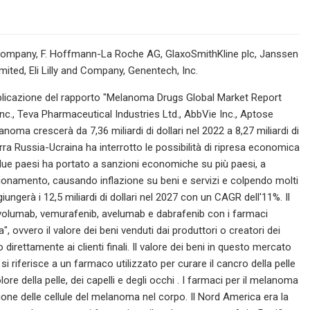
bb Company, F. Hoffmann-La Roche AG, GlaxoSmithKline plc, Janssen
ited, Eli Lilly and Company, Genentech, Inc.
licazione del rapporto "Melanoma Drugs Global Market Report
., Teva Pharmaceutical Industries Ltd., AbbVie Inc., Aptose
noma crescerà da 7,36 miliardi di dollari nel 2022 a 8,27 miliardi di
a Russia-Ucraina ha interrotto le possibilità di ripresa economica
due paesi ha portato a sanzioni economiche su più paesi, a
igionamento, causando inflazione su beni e servizi e colpendo molti
ungerà i 12,5 miliardi di dollari nel 2027 con un CAGR dell'11%. Il
ivolumab, vemurafenib, avelumab e dabrafenib con i farmaci
, ovvero il valore dei beni venduti dai produttori o creatori dei
 o direttamente ai clienti finali. Il valore dei beni in questo mercato
 si riferisce a un farmaco utilizzato per curare il cancro della pelle
re della pelle, dei capelli e degli occhi . I farmaci per il melanoma
sione delle cellule del melanoma nel corpo. Il Nord America era la