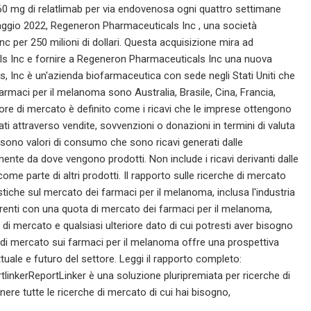
0 mg di relatlimab per via endovenosa ogni quattro settimane
l maggio 2022, Regeneron Pharmaceuticals Inc , una società
c per 250 milioni di dollari. Questa acquisizione mira ad
ls Inc e fornire a Regeneron Pharmaceuticals Inc una nuova
ls, Inc è un'azienda biofarmaceutica con sede negli Stati Uniti che
rmaci per il melanoma sono Australia, Brasile, Cina, Francia,
lore di mercato è definito come i ricavi che le imprese ottengono
cati attraverso vendite, sovvenzioni o donazioni in termini di valuta
a sono valori di consumo che sono ricavi generati dalle
mente da dove vengono prodotti. Non include i ricavi derivanti dalle
come parte di altri prodotti. Il rapporto sulle ricerche di mercato
stiche sul mercato dei farmaci per il melanoma, inclusa l'industria
rrenti con una quota di mercato dei farmaci per il melanoma,
di mercato e qualsiasi ulteriore dato di cui potresti aver bisogno
 di mercato sui farmaci per il melanoma offre una prospettiva
tuale e futuro del settore. Leggi il rapporto completo:
kerReportLinker è una soluzione pluripremiata per ricerche di
nere tutte le ricerche di mercato di cui hai bisogno,