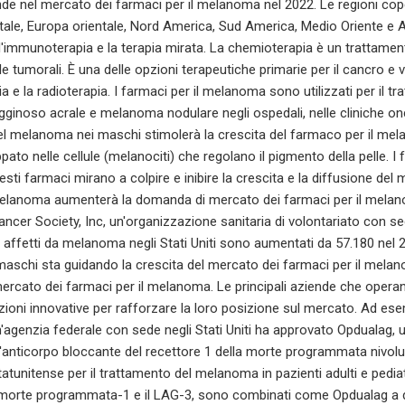
nde nel mercato dei farmaci per il melanoma nel 2022. Le regioni cop
ale, Europa orientale, Nord America, Sud America, Medio Oriente e Afr
l'immunoterapia e la terapia mirata. La chemioterapia è un trattament
ule tumorali. È una delle opzioni terapeutiche primarie per il cancro 
a e la radioterapia. I farmaci per il melanoma sono utilizzati per il 
ginoso acrale e melanoma nodulare negli ospedali, nelle cliniche onco
del melanoma nei maschi stimolerà la crescita del farmaco per il me
uppato nelle cellule (melanociti) che regolano il pigmento della pelle. 
ti farmaci mirano a colpire e inibire la crescita e la diffusione del
elanoma aumenterà la domanda di mercato dei farmaci per il melano
ncer Society, Inc, un'organizzazione sanitaria di volontariato con sede
i affetti da melanoma negli Stati Uniti sono aumentati da 57.180 nel 
schi sta guidando la crescita del mercato dei farmaci per il melano
mercato dei farmaci per il melanoma. Le principali aziende che opera
uzioni innovative per rafforzare la loro posizione sul mercato. Ad e
n'agenzia federale con sede negli Stati Uniti ha approvato Opdualag
ll'anticorpo bloccante del recettore 1 della morte programmata nivo
tunitense per il trattamento del melanoma in pazienti adulti e pediat
 morte programmata-1 e il LAG-3, sono combinati come Opdualag a dose 