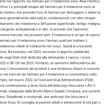
erte nel rapporto sui farmaci per il melanoma sono Asia-Pacifico,
ica. Le principali terapie dei farmaci per il melanoma sono la
o medico che prevede l'uso di farmaci per distruggere o inibire la
e viene generalmente utilizzata in combinazione con altre terapie
trattamento del melanoma a diffusione superficiale, lentigo maligna,
logiche ambulatoriali e in altri. Si prevede che l'aumento
lanoma mercato nei prossimi anni. Il melanoma è un tipo di cancro
I farmaci per il melanoma sono farmaci usati per trattare il
 melanoma cellule di melanoma nel corpo. Quindi la crescente
ma. Ad esempio, nel 2023, secondo il rapporto pubblicato
 negli Stati Uniti dedicata alla eliminando il cancro, i nuovi
2022 a 58.120 nel 2023. Pertanto, un aumento dell’incidenza del
ma. L’innovazione dei prodotti è una tendenza chiave in crescita
no nei mercati dei farmaci per il melanoma si concentrano sullo
sempio, nel marzo 2022, la Food and Drug Administration (FDA)
, una combinazione a dose fissa dell'anticorpo bloccante LAG-3
lumab, sviluppata dalla Bristol-Myers Squibb Company, una società
rici. Relatilmab e nivolumab, due anticorpi che bloccano il
fissa. Si consiglia ai pazienti adulti e adolescenti di età pari o