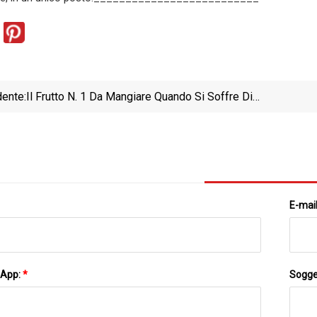
ente:
Il Frutto N. 1 Da Mangiare Quando Si Soffre Di
Resistenza All'insulina, Secondo Un Dietista
E-mai
sApp:
*
Sogge