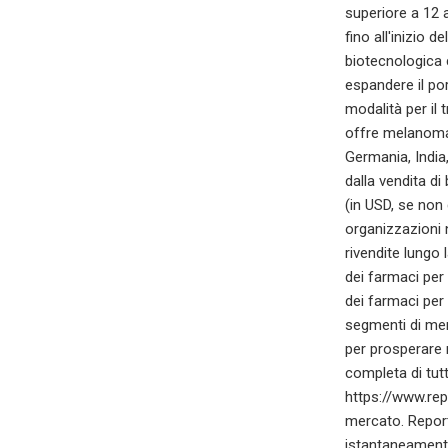
superiore a 12 
fino all'inizio 
biotecnologica 
espandere il po
modalità per il 
offre melanoma 
Germania, India
dalla vendita di
(in USD, se non 
organizzazioni n
rivendite lungo 
dei farmaci per 
dei farmaci per
segmenti di mer
per prosperare 
completa di tutt
https://www.re
mercato. Reportl
istantaneamen