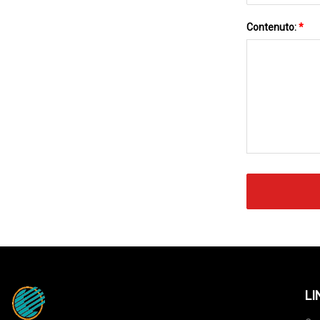
Contenuto:
*
LI